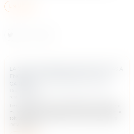
Lire la suite
LA CHUTE D’UNE ÉCHELLE NE SUFFIT PAS À
ENGAGER LA RESPONSABILITÉ DE SON
GARDIEN !
Droit des obligations et des suretés
/
Droit de la
responsabilité
Le co-président du conseil syndical d'une copropriété
est victime d'un accident en 2017 alors qu'il accède au
toit-terrasse de l'immeuble au moyen d'une échelle
installée dans l...