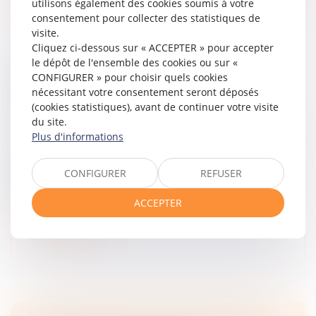
utilisons également des cookies soumis à votre
consentement pour collecter des statistiques de
visite.
Cliquez ci-dessous sur « ACCEPTER » pour accepter
le dépôt de l'ensemble des cookies ou sur «
LA DATE DE RÉCEPTION AU SERVICE DE
CONFIGURER » pour choisir quels cookies
PUBLICITÉ FONCIÈRE DÉTERMINE LA
nécessitant votre consentement seront déposés
VALIDITÉ DU RENOUVELLEMENT D’UNE
(cookies statistiques), avant de continuer votre visite
HYPOTHÈQUE
du site.
Droit des obligations et des suretés
/
Droit des sûretés
Plus d'informations
Une banque avait inscrit une hypothèque judiciaire
définitive sur un bien appartenant à son débiteur,
CONFIGURER
REFUSER
cette inscription produisant effet jusqu’au 28 mars
2022...
ACCEPTER
Lire la suite