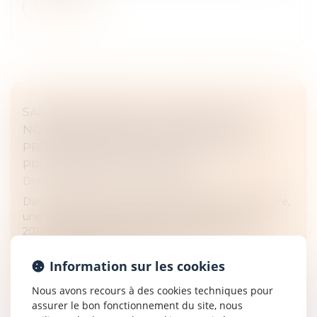
Lire la suite
SAISIE IMMOBILIÈRE : LE DÉCRET DU 27
NOVEMBRE 2020 NE PERMET PAS DE
PROLONGER RÉTROACTIVEMENT UNE
PROROGATION JUDICIAIRE
Droit des obligations et des suretés
Dans le cadre d’une procédure de liquidation judiciaire,
une ordonnance du juge-commissaire du 13 février
2017 a autorisé la vente par adjudication d’un
immeuble appartenant au...
Information sur les cookies
Lire la suite
Nous avons recours à des cookies techniques pour
assurer le bon fonctionnement du site, nous