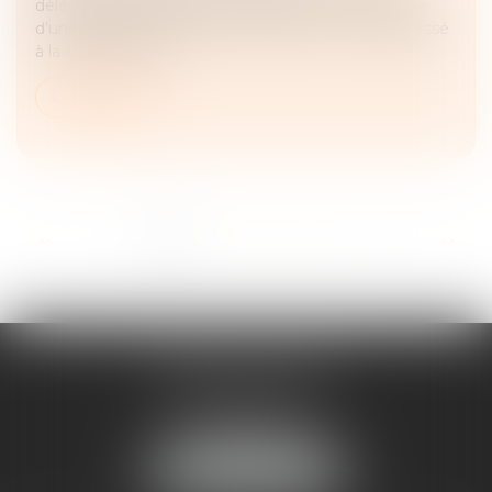
délégation, la procédure de résiliation est entachée
d’une irrégularité formelle si l’acheteur n’a pas adressé
à la société titulai...
Lire la suite
...
<<
<
1
2
3
4
5
6
7
>
>>
FRANÇOIS PIAULT
9 place de la liberation
64000 PAU
Tél :
05 59 27 50 73
NOUS LOCALISER