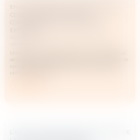
EN CAS DE RÉSILIATION ANTICIPÉE D’UN
CDD, LE PRIX N’EST DÛ QU’EN
CONTREPARTIE DES PRESTATIONS
EXÉCUTÉES
Droit des obligations et des suretés
/
Droit des
contrats
Une société hôtelière avait conclu un contrat à durée
déterminée de vingt-quatre mois avec une société de
communication pour la réalisation de prestations à
certaines périodes d...
Lire la suite
L’ARTICULATION DES VOIES DE RECOURS DE
LA CAUTION EN MATIÈRE DE