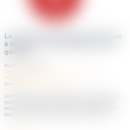
La chute d’une échelle ne suffit pas
à engager la responsabilité de son
gardien !
Publié le :
09/06/2026
Droit des obligations et des suretés
/
Droit de la
responsabilité
Source :
www.lemag-juridique.com
Le co-président du conseil syndical d'une copropriété est
victime d'un accident en 2017 alors qu'il accède au toit-
terrasse de l'immeuble au moyen d'une échelle installée
dans le cadre de travaux réalisés par une entreprise...