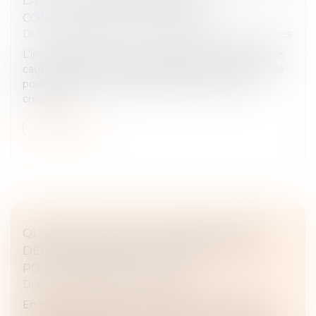
CONTESTATION DES CRÉANCES
Droit des obligations et des suretés
/
Droit des sûretés
L’irrecevabilité de la tierce opposition formée par une
caution ne la prive pas de sa qualité de tiers intéressé
pour exercer une réclamation contre l’état des
créances...
Lire la suite
QUEL EST LE DROIT À INDEMNITÉ D'UN
DÉLÉGATAIRE EN CAS DE RÉSILIATION
POUR FAUTE INJUSTIFIÉE ?
Droit des obligations et des suretés
En méconnaissance des clauses d’un contrat de