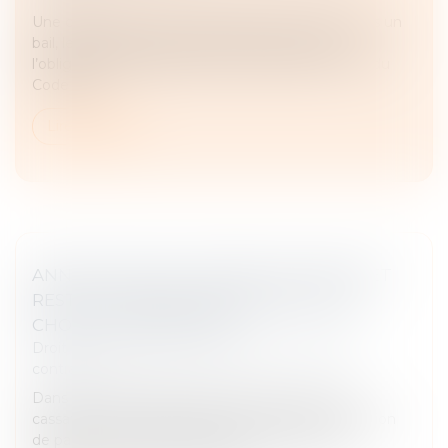
Une convention d’occupation précaire n’étant pas un
bail, le propriétaire du local n’est pas soumis à
l’obligation de délivrance prévue par l’article 1719 du
Code civil...
Lire la suite
ANNULATION DU CONTRAT DE VENTE ET
RESTITUTIONS DE PLEIN DROIT DE LA
CHOSE ET DE SON PRIX
Droit des obligations et des suretés
/
Droit des
contrats
Dans une affaire présentée devant la Cour de
cassation le 24 janvier 2024, à la suite de l’acquisition
de panneaux photovoltaïques, les acquéreurs