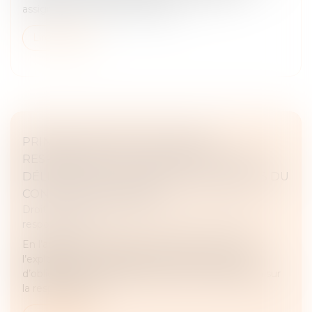
assignent le vendeur en annula...
Lire la suite
PRINCIPE DE NON-OPTION DES
RESPONSABILITÉS CONTRACTUELLE ET
DÉLICTUELLE : ILLUSTRATION À PROPOS DU
CONTRAT DE PARKING
Droit des obligations et des suretés
/
Droit de la
responsabilité
En l’absence de contrat conclu entre la victime et
l’exploitant d’un parking, le juge n’a pas le choix
d’obliger celle-ci à fonder son action en réparation sur
la responsabilité...