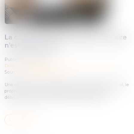
La convention d’occupation précaire
n’est pas un bail
Publié le :
13/02/2024
Droit des obligations et des suretés
/
Droit des contrats
Source :
actu.dalloz-etudiant.fr
Une convention d’occupation précaire n’étant pas un bail, le
propriétaire du local n’est pas soumis à l’obligation de
délivrance prévue par l’article 1719 du Code civil...
Lire la suite