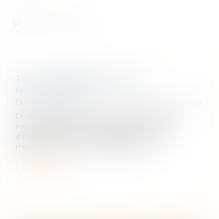
TOUT COMPRENDRE AU PRÊT
HYPOTHÉCAIRE
Droit des obligations et des suretés
/
Droit des sûretés
D’après la Banque de France, 96,8 % des prêts
immobiliers bénéficient d’une garantie en cas
d’impayés. Si les mécanismes de caution sont
majoritaires, un autre type de garantie...
Lire la suite