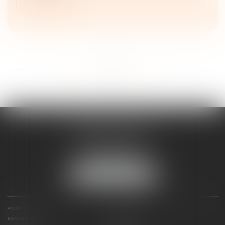
Lire la suite
...
...
<<
<
13
14
15
16
17
18
19
>
>>
FRANÇOIS PIAULT
9 place de la liberation
64000 PAU
Tél :
05 59 27 50 73
NOUS LOCALISER
ACCUEIL
VOTRE AVOCAT
EXPERTISES
ACTUS