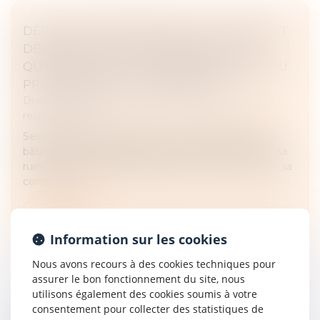
DÉFAUT D’ÉTANCHÉITÉ DE LA TOITURE ET
DÉGRADATION DU BÂTIMENT VOISIN :
QU’ADVIENT-IL DE LA RESPONSABILITÉ DU
PROPRIÉTAIRE DE L’IMMEUBLE ?
Droit des obligations et des suretés
/
Droit de la
responsabilité
Selon l’article 1244 du Code civil, le propriétaire d’un
bâtiment est responsable du dommage causé par sa
ruine, en cas de défaut d’entretien ou par le vice de sa
construction....
Lire la suite
Information sur les cookies
Nous avons recours à des cookies techniques pour
assurer le bon fonctionnement du site, nous
utilisons également des cookies soumis à votre
consentement pour collecter des statistiques de
GARANTIE DES VICES CACHÉS : QUID DE LA