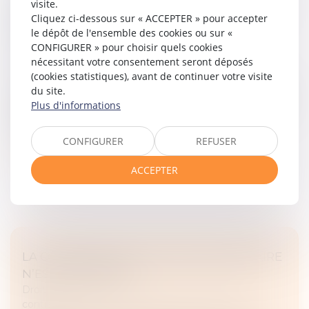
visite.
REVENTE PAR UN PROFESSIONNEL D’UN
Cliquez ci-dessous sur « ACCEPTER » pour accepter
BIEN USAGÉ ?
le dépôt de l'ensemble des cookies ou sur «
CONFIGURER » pour choisir quels cookies
Droit des obligations et des suretés
/
Droit de la
nécessitant votre consentement seront déposés
responsabilité
(cookies statistiques), avant de continuer votre visite
Le vendeur d’un bien est tenu de garantir l’acheteur
du site.
contre les vices cachés. Le vice caché étant un défaut
Plus d'informations
non visible mais existant au moment de l’achat et qui
apparaît ensuit...
CONFIGURER
REFUSER
Lire la suite
ACCEPTER
LA CONVENTION D’OCCUPATION PRÉCAIRE
N’EST PAS UN BAIL
Droit des obligations et des suretés
/
Droit des
contrats