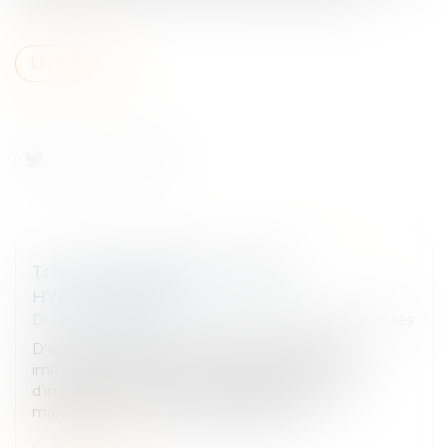
Lire la suite
TOUT COMPRENDRE AU PRÊT
HYPOTHÉCAIRE
Droit des obligations et des suretés
/
Droit des sûretés
D’après la Banque de France, 96,8 % des prêts
immobiliers bénéficient d’une garantie en cas
d’impayés. Si les mécanismes de caution sont
majoritaires, un autre type de garantie...