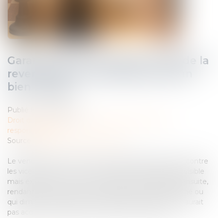
Garantie des vices cachés : quid de la
revente par un professionnel d’un
bien usagé ?
Publié le :
27/02/2024
Droit des obligations et des suretés
/
Droit de la
responsabilité
Source :
cabinet-rs.expert-infos.com
Le vendeur d’un bien est tenu de garantir l’acheteur contre
les vices cachés. Le vice caché étant un défaut non visible
mais existant au moment de l’achat et qui apparaît ensuite,
rendant le bien impropre à l’usage auquel il est destiné ou
qui diminue tellement cet usage que l’acheteur ne l’aurait
pas acquis ou l’aurait acquis à un prix moins élevé...