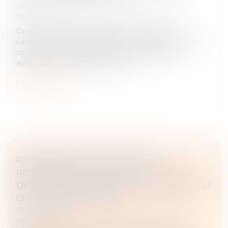
Droit des obligations et des suretés
/
Droit des
contrats
Dans une affaire présentée devant la Cour de
cassation le 24 janvier 2024, à la suite de l’acquisition
de panneaux photovoltaïques, les acquéreurs
assignent le vendeur en annula...
Lire la suite
PRINCIPE DE NON-OPTION DES
RESPONSABILITÉS CONTRACTUELLE ET
DÉLICTUELLE : ILLUSTRATION À PROPOS DU
CONTRAT DE PARKING
Droit des obligations et des suretés
/
Droit de la
responsabilité