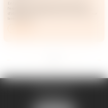
En l’absence de contrat conclu entre la victime et
l’exploitant d’un parking, le juge n’a pas le choix
d’obliger celle-ci à fonder son action en réparation sur
la responsabilité...
Lire la suite
...
...
<<
<
13
14
15
16
17
18
19
>
>>
FRANÇOIS PIAULT
9 place de la liberation
64000 PAU
Tél :
05 59 27 50 73