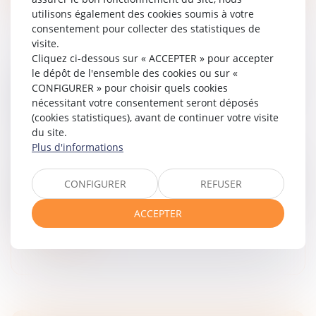
utilisons également des cookies soumis à votre
consentement pour collecter des statistiques de
visite.
Cliquez ci-dessous sur « ACCEPTER » pour accepter
le dépôt de l'ensemble des cookies ou sur «
GARANTIE DES VICES CACHÉS : QUID DE LA
CONFIGURER » pour choisir quels cookies
REVENTE PAR UN PROFESSIONNEL D’UN
nécessitant votre consentement seront déposés
BIEN USAGÉ ?
(cookies statistiques), avant de continuer votre visite
Droit des obligations et des suretés
/
Droit de la
du site.
responsabilité
Plus d'informations
Le vendeur d’un bien est tenu de garantir l’acheteur
contre les vices cachés. Le vice caché étant un défaut
CONFIGURER
REFUSER
non visible mais existant au moment de l’achat et qui
apparaît ensuit...
ACCEPTER
Lire la suite