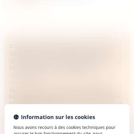
Lire la suite
DÉFAUT D’ÉTANCHÉITÉ DE LA TOITURE ET
DÉGRADATION DU BÂTIMENT VOISIN :
QU’ADVIENT-IL DE LA RESPONSABILITÉ DU
PROPRIÉTAIRE DE L’IMMEUBLE ?
Droit des obligations et des suretés
/
Droit de la
responsabilité
Selon l’article 1244 du Code civil, le propriétaire d’un
bâtiment est responsable du dommage causé par sa
ruine, en cas de défaut d’entretien ou par le vice de sa
construction....
Information sur les cookies
Lire la suite
Nous avons recours à des cookies techniques pour
assurer le bon fonctionnement du site, nous