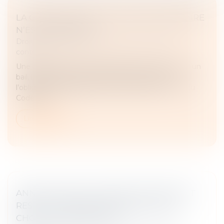
LA CONVENTION D’OCCUPATION PRÉCAIRE
N’EST PAS UN BAIL
Droit des obligations et des suretés
/
Droit des
contrats
Une convention d’occupation précaire n’étant pas un
bail, le propriétaire du local n’est pas soumis à
l’obligation de délivrance prévue par l’article 1719 du
Code civil...
Lire la suite
ANNULATION DU CONTRAT DE VENTE ET
RESTITUTIONS DE PLEIN DROIT DE LA
CHOSE ET DE SON PRIX