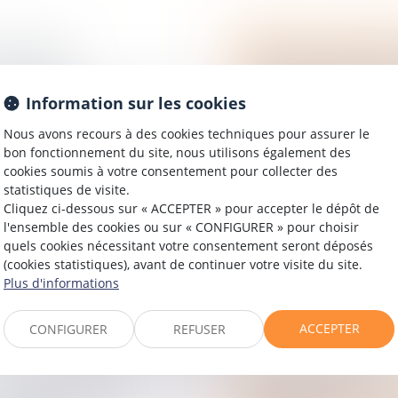
HÉCAIRE
DÉFAUT D’ÉTANCH
es sûretés
DÉGRADATION DU 
DE LA RESPONSAB
Information sur les cookies
ts immobiliers
L’IMMEUBLE ?
 Si les mécanismes de
Nous avons recours à des cookies techniques pour assurer le
rantie...
Droit des obligations
bon fonctionnement du site, nous utilisons également des
cookies soumis à votre consentement pour collecter des
Selon l’article 1244 d
statistiques de visite.
responsable du domm
Cliquez ci-dessous sur « ACCEPTER » pour accepter le dépôt de
d’entretien ou par le 
l'ensemble des cookies ou sur « CONFIGURER » pour choisir
quels cookies nécessitant votre consentement seront déposés
Lire la suite
(cookies statistiques), avant de continuer votre visite du site.
Plus d'informations
ACCEPTER
CONFIGURER
REFUSER
DE LA REVENTE
LA CONVENTION D