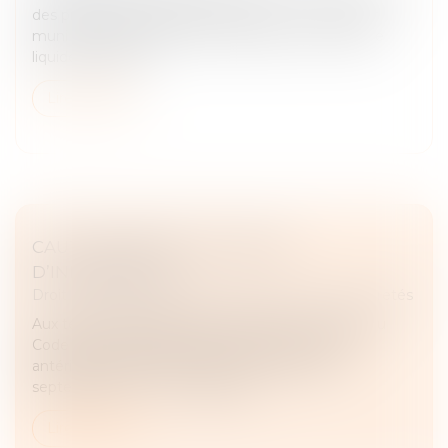
des procédures civiles d’exécution : « Le créancier
muni d'un titre exécutoire constatant une créance
liquide et exigibl...
Lire la suite
CAUTIONNEMENT ET DÉFAUT
D’INFORMATION
Droit des obligations et des suretés
/
Droit des sûretés
Aux termes des dispositions de l’article L. 313-22 du
Code monétaire et financier, dans sa rédaction
antérieure à l’ordonnance n° 2021-1192 du 15
septembre 2021 : « Les établiss...
Lire la suite