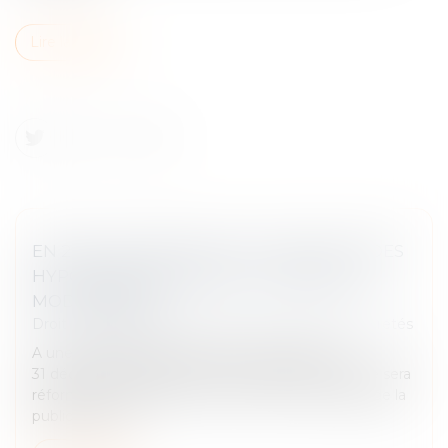
Lire la suite
EN 2029, LES RÈGLES DE LA PUBLICITÉ DES
HYPOTHÈQUES SERONT CLARIFIÉES ET
MODERNISÉES
Droit des obligations et des suretés
/
Droit des sûretés
A une date fixée par décret et au plus tard le
31 décembre 2028, le droit de la publicité foncière sera
réformé et codifié dans le code civil et les règles de la
publicité des h...