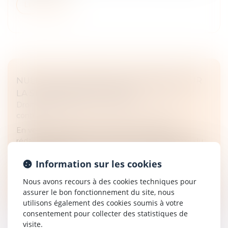
Lire la suite
NULLITÉ DU CONTRAT POUR ERREUR SUR
LA SUBSTANCE DE L’OBJET
Droit des obligations et des suretés
/
Droit des
contrats
En vertu de l’article 1110 du Code civil, dans sa
rédaction antérieure à celle issue de l’ordonnance du
10 février 2016, « l’erreur est une cause de nullité de la
Information sur les cookies
convention que...
Nous avons recours à des cookies techniques pour
Lire la suite
assurer le bon fonctionnement du site, nous
utilisons également des cookies soumis à votre
consentement pour collecter des statistiques de
visite.