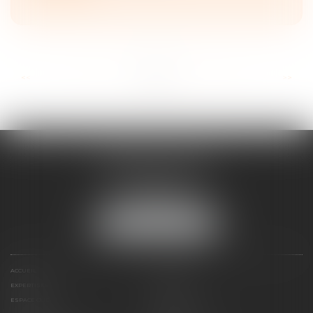
...
...
<<
<
10
11
12
13
14
15
16
>
>>
FRANÇOIS PIAULT
9 place de la liberation
64000 PAU
Tél :
05 59 27 50 73
NOUS LOCALISER
ACCUEIL
VOTRE AVOCAT
EXPERTISES
ACTUS
ESPACE CLIENT
HONORAIRES