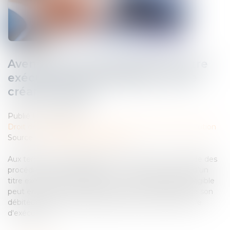
Avenant sous-seing privé d’un titre
exécutoire et constatation d’une
créance liquide
Publié le :
18/06/2024
Droit des obligations et des suretés
/
Mesures d'exécution
Source :
www.lemag-juridique.com
Aux termes des dispositions de l’article L.111-2 du Code des
procédures civiles d’exécution : « Le créancier muni d'un
titre exécutoire constatant une créance liquide et exigible
peut en poursuivre l'exécution forcée sur les biens de son
débiteur dans les conditions propres à chaque mesure
d'exécution »...