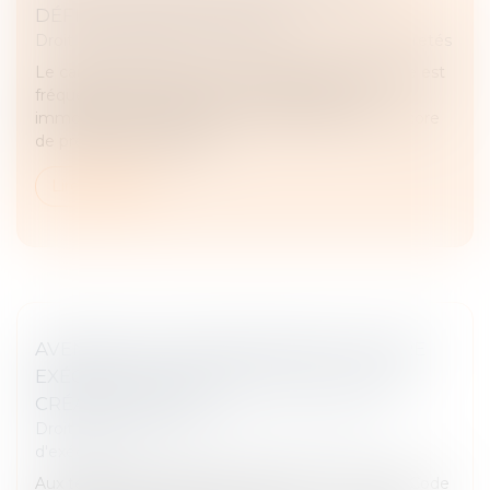
DÉFINITION & AVANTAGES
Droit des obligations et des suretés
/
Droit des sûretés
Le cautionnement est un mécanisme de garantie est
fréquemment utilisé dans le cadre de prêts
immobiliers, de crédits à la consommation ou encore
de prêts professionnels...
Lire la suite
AVENANT SOUS-SEING PRIVÉ D’UN TITRE
EXÉCUTOIRE ET CONSTATATION D’UNE
CRÉANCE LIQUIDE
Droit des obligations et des suretés
/
Mesures
d'exécution
Aux termes des dispositions de l’article L.111-2 du Code