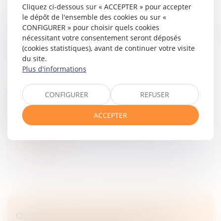
Cliquez ci-dessous sur « ACCEPTER » pour accepter
le dépôt de l'ensemble des cookies ou sur «
CONFIGURER » pour choisir quels cookies
EFFET RÉTROACTIF DE LA RÉSOLUTION : LE
nécessitant votre consentement seront déposés
VENDEUR N’EST PAS FONDÉ À OBTENIR
(cookies statistiques), avant de continuer votre visite
UNE INDEMNITÉ D’OCCUPATION
du site.
Droit des obligations et des suretés
/
Droit des
Plus d'informations
contrats
Lorsque l’acheteur d’un bien méconnaît ses
CONFIGURER
REFUSER
obligations, notamment le paiement du prix, le
vendeur peut exiger la résolution de la vente. La
ACCEPTER
résolution d’une vente entraîne, d’un...
Lire la suite
QU'EST-CE QUE LE CAUTIONNEMENT ?