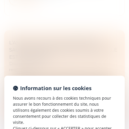
L’ASSISTANCE TIERCE PERSONNE NE
SAURAIT ÊTRE REFUSÉE DÈS LORS QU’ELLE
EST CONSTATÉE
Droit des obligations et des suretés
/
Droit de la
responsabilité
Saisie d’une demande d’indemnisation d’un besoin
d'assistance par tierce personne compte tenu d’une
Information sur les cookies
erreur médicale ayant entraîné une perte de chance
de 80 %, une Cour d’appel...
Nous avons recours à des cookies techniques pour
assurer le bon fonctionnement du site, nous
Lire la suite
utilisons également des cookies soumis à votre
consentement pour collecter des statistiques de
visite.
Cliquez ci-dessous sur « ACCEPTER » pour accepter