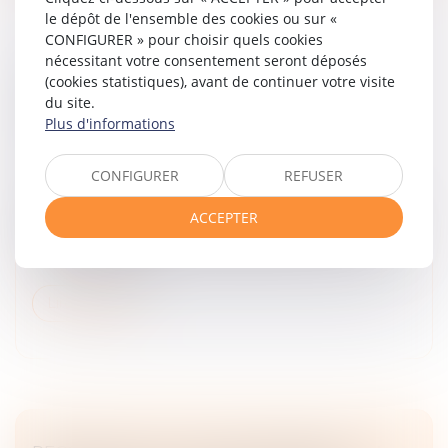
le dépôt de l'ensemble des cookies ou sur «
CONFIGURER » pour choisir quels cookies
nécessitant votre consentement seront déposés
INDEMNISATION DES VICTIMES
(cookies statistiques), avant de continuer votre visite
D’INFRACTIONS : LES DOMMAGES
du site.
Plus d'informations
MATÉRIELS SONT-ILS RÉPARABLES ?
Droit des obligations et des suretés
/
Droit de la
responsabilité
CONFIGURER
REFUSER
La genèse du présent litige s’inscrit dans le cadre de
ACCEPTER
l’assassinat d’un homme dans l’enceinte de sa
propriété. Par suite de cet assassinat, la veuve a saisi la
commission d’ind...
Lire la suite