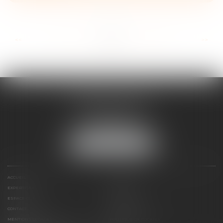
...
...
<<
<
20
21
22
23
24
25
26
>
>>
FRANÇOIS PIAULT
9 place de la liberation
64000 PAU
Tél :
05 59 27 50 73
NOUS LOCALISER
ACCUEIL
VOTRE AVOCAT
EXPERTISES
ACTUS
ESPACE CLIENT
HONORAIRES
CONTACT
PLAN DU SITE
MENTIONS LÉGALES
POLITIQUE DE COOKIES