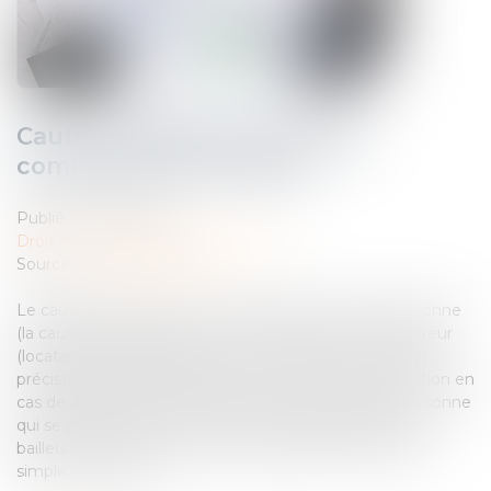
Caution solidaire dans le bail
commercial : tout savoir
Publié le :
19/05/2023
Droit des obligations et des suretés
Source :
www.juritravail.com
Le cautionnement est un contrat par lequel une personne
(la caution) s'engage envers le créancier, pour le débiteur
(locataire). Dans le cadre du bail commercial, il permet
précisément au bailleur de se retourner contre la caution en
cas de défaillance du locataire. Par conséquent, la personne
qui se porte caution devient responsable à l'égard du
bailleur, créancier. L'acte de cautionnement peut être
simple ou solidaire...