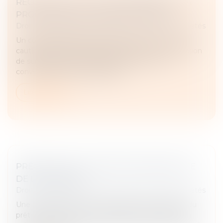
RECOURS DE LA CAUTION ABSENTE À LA
PROCÉDURE DE SURENDETTEMENT
Droit des obligations et des suretés
/
Droit des sûretés
Un couple de particuliers ayant souscrit à un prêt
cautionné par une société, avait saisi une commission
de surendettement des particuliers. Un plan
conventionnel de redressemen...
Lire la suite
PRÉCISION DE LA MENTION MANUSCRITE
DE LA CAUTION
Droit des obligations et des suretés
/
Droit des sûretés
Une société ayant cessé de régler les échéances du
prêt qu’elle lui avait consenti, la banque assigne en