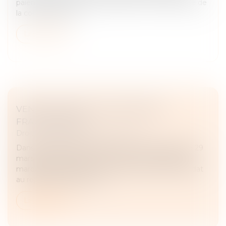
paiement la caution. Selon l’article L. 341-2 du Code de
la consommation...
Lire la suite
VENTE PARFAITE ET INTENTIONS
FRAUDULEUSES
Droit des obligations et des suretés
Dans un litige porté devant la Cour de cassation le 29
mars 2023, un homme avait confié un véhicule de
marque Lamborghini à une société, donnant mandat
au représentant de la soc...
Lire la suite