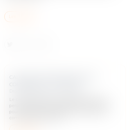
Lire la suite
CAUTION SOLIDAIRE DANS LE BAIL
COMMERCIAL : TOUT SAVOIR
Droit des obligations et des suretés
Le cautionnement est un contrat par lequel une
personne (la caution) s'engage envers le créancier,
pour le débiteur (locataire). Dans le cadre du bail
commercial, il permet préc...
Lire la suite