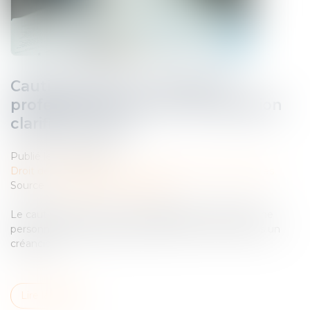
Cautionnement et créancier
professionnel : la Cour de cassation
clarifie la notion
Publié le :
26/02/2025
Droit des obligations et des suretés
/
Droit des sûretés
Source :
www.lemag-juridique.com
Le cautionnement est un engagement par lequel une
personne physique garantit la dette d’un tiers envers un
créancier...
Lire la suite