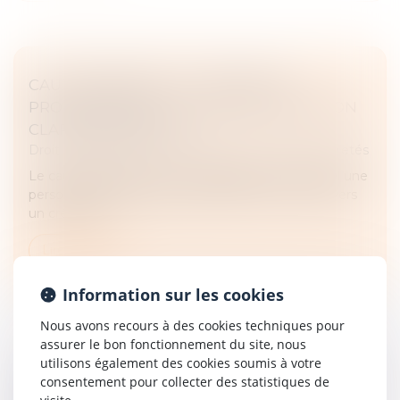
CAUTIONNEMENT ET CRÉANCIER
PROFESSIONNEL : LA COUR DE CASSATION
CLARIFIE LA NOTION
Droit des obligations et des suretés
/
Droit des sûretés
Le cautionnement est un engagement par lequel une
personne physique garantit la dette d’un tiers envers
un créancier...
Lire la suite
Information sur les cookies
Nous avons recours à des cookies techniques pour
assurer le bon fonctionnement du site, nous
utilisons également des cookies soumis à votre
consentement pour collecter des statistiques de
GARANTIE DES CHARGES NON DÉCLARÉES :