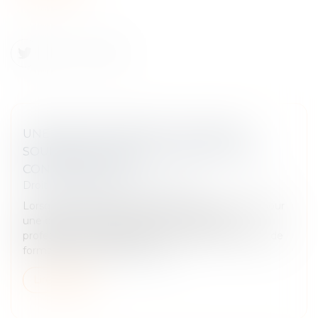
UNE ASSOCIATION PEUT-ELLE ÊTRE
SOUMISE AUX RÈGLES DU DROIT DE LA
CONSOMMATION ?
Droit des obligations et des suretés
Lorsqu’une personne physique se porte caution pour
une dette contractée envers un créancier
professionnel, la législation impose des exigences de
formalisme strictes pour la val...
Lire la suite