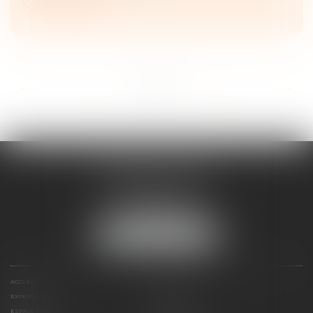
...
...
<<
<
5
6
7
8
9
10
11
>
>>
FRANÇOIS PIAULT
9 place de la liberation
64000 PAU
Tél :
05 59 27 50 73
NOUS LOCALISER
ACCUEIL
VOTRE AVOCAT
EXPERTISES
ACTUS
ESPACE CLIENT
HONORAIRES