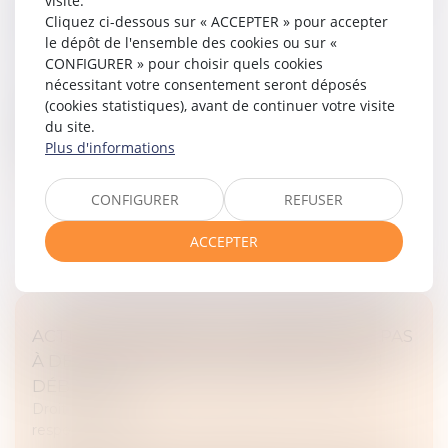
visite.
UNE CLAUSE DE NON-RECOURS SUFFIT-
Cliquez ci-dessous sur « ACCEPTER » pour accepter
ELLE À EXONÉRER LE VENDEUR ?
le dépôt de l'ensemble des cookies ou sur «
Droit des obligations et des suretés
/
Droit des
CONFIGURER » pour choisir quels cookies
contrats
nécessitant votre consentement seront déposés
La garantie des charges non déclarées repose sur
(cookies statistiques), avant de continuer votre visite
l’obligation du vendeur d’assurer à l’acquéreur la
du site.
possession paisible du bien vendu...
Plus d'informations
Lire la suite
CONFIGURER
REFUSER
ACCEPTER
ACTION PAULIENNE : LE CRÉANCIER N’A PAS
À DÉMONTRER L’INSOLVABILITÉ DE SON
DÉBITEUR !
Droit des obligations et des suretés
/
Droit de la
responsabilité