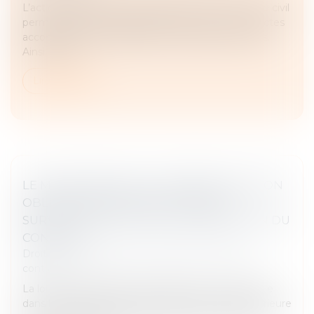
L’action paulienne prévue à l’article 1341-2 du Code civil
permet de rendre inopposables au créancier les actes
accomplis par son débiteur en fraude de ses droits.
Ainsi, le suc...
Lire la suite
LE MANQUEMENT DE L’HÉBERGEUR À SON
OBLIGATION CONTRACTUELLE DE
SURVEILLANCE JUSTIFIE LA RÉSILIATION DU
CONTRAT
Droit des obligations et des suretés
/
Droit des
contrats
La loi n° 2004-575 du 21 juin 2004 pour la confiance
dans l'économie numérique, dans sa version antérieure