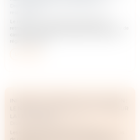
Droit des obligations et des suretés
/
Droit de la
responsabilité
Le régime de responsabilité du garagiste s’est
retrouvé au cœur de deux arrêts récents de la Cour de
cassation, précisant un peu plus les contours de ce
régime particulier...
Lire la suite
INFORMATION ANNUELLE DE LA CAUTION :
LE NOM DE LA CAUTION DOIT FIGURER SUR
LA LISTE D’ENVOI !
Droit des obligations et des suretés
Les établissements bancaires ont l’obligation, en cas
de contrat de crédit, d’informer chaque année la