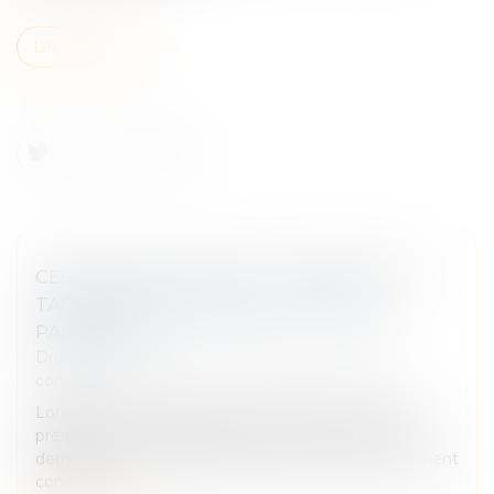
Lire la suite
CESSION DE CONTRAT : L'ACCEPTATION
TACITE PEUT SE PROUVER… PAR LES
PAIEMENTS
Droit des obligations et des suretés
/
Droit des
contrats
Lorsqu’un contrat est cédé à un tiers avec l’accord
préalable du cocontractant, encore faut-il que ce
dernier ait été informé de la cession ou y ait clairement
consenti...