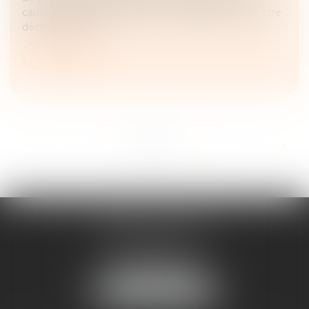
caution de l’état de la dette. À défaut, ils peuvent être
déchus de leur d...
Lire la suite
...
<<
<
1
2
3
4
5
6
7
>
>>
FRANÇOIS PIAULT
9 place de la liberation
64000 PAU
Tél :
05 59 27 50 73
NOUS LOCALISER