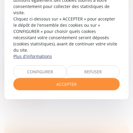
utilisons également des cookies soumis à votre
consentement pour collecter des statistiques de
visite.
Cliquez ci-dessous sur « ACCEPTER » pour accepter
le dépôt de l'ensemble des cookies ou sur «
CONTRATS INTERDÉPENDANTS : LA
CONFIGURER » pour choisir quels cookies
RÉSOLUTION NOTIFIÉE SUFFIT À
nécessitant votre consentement seront déposés
ENTRAÎNER LA CADUCITÉ
(cookies statistiques), avant de continuer votre visite
Droit des obligations et des suretés
/
Droit des
du site.
contrats
Plus d'informations
La résolution d’un contrat par notification produit ses
effets de plein droit. Lorsqu’un contrat résolu est lié à
CONFIGURER
REFUSER
d’autres dans le cadre d’une opération d’ensemble, sa
dispariti...
ACCEPTER
Lire la suite