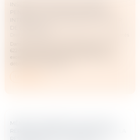
INSCRIPTION D’UNE HYPOTHÈQUE
PENDANT UN PLAN DE SAUVEGARDE :
INTERDICTION CONFIRMÉE PAR LA COUR
DE CASSATION
Droit des obligations et des suretés
/
Droit des sûretés
Dans le cadre d’une procédure collective, l’article L
622-30 du Code de commerce interdit, sauf
exceptions, l’inscription de sûretés sur les biens du
débiteur après le jugement...
Lire la suite
MÊME SUR DEMANDE DU CLIENT, UNE
RÉPARATION NON CONFORME ENGAGE LA
RESPONSABILITÉ DU GARAGISTE !