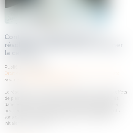
Contrats interdépendants : la
résolution notifiée suffit à entraîner
la caducité
Publié le :
22/07/2025
Droit des obligations et des suretés
/
Droit des contrats
Source :
www.lemag-juridique.com
La résolution d’un contrat par notification produit ses effets
de plein droit. Lorsqu’un contrat résolu est lié à d’autres
dans le cadre d’une opération d’ensemble, sa disparition
peut entraîner la caducité des contrats interdépendants,
sans qu’il soit nécessaire d’assigner le cocontractant
initialement concerné...