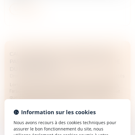
Lire la suite
CAUTIONNEMENT ET DISPROPORTION :
PAS D’ANNULATION SANS PREUVE SOLIDE
DU DÉSÉQUILIBRE
Droit des obligations et des suretés
/
Droit des sûretés
Lorsqu’une personne s’engage en tant que caution,
l’article L 332-1 du Code de la consommation impose
que cet engagement ne soit pas manifestement
disproportionné par rapport à...
Information sur les cookies
Lire la suite
Nous avons recours à des cookies techniques pour
assurer le bon fonctionnement du site, nous