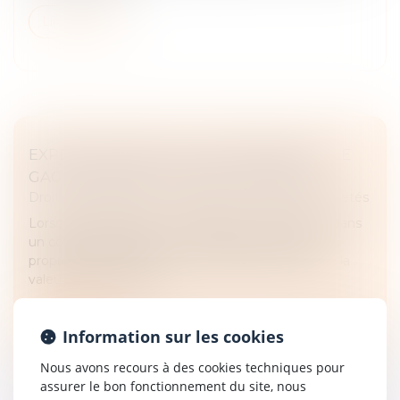
Lire la suite
EXPERT DÉSIGNÉ UNILATÉRALEMENT : LE
GAGE PERD DE SA VALEUR JURIDIQUE
Droit des obligations et des suretés
/
Droit des sûretés
Lorsqu’un créancier et un débiteur conviennent, dans
un contrat de gage, que le créancier deviendra
propriétaire du bien en cas de défaut d’exécution, la
valeur de ce bien doit...
Lire la suite
Information sur les cookies
Nous avons recours à des cookies techniques pour
assurer le bon fonctionnement du site, nous