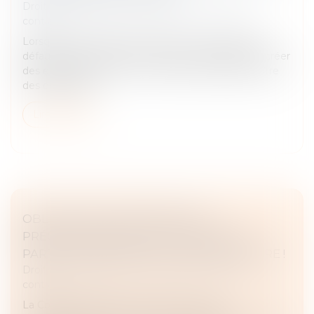
Droit des obligations et des suretés
/
Droit des
contrats
Lorsqu’une condition de formation du contrat fait
défaut, l’accord de volontés ne peut valablement créer
des effets de droit car un contrat ne peut faire naître
des obligations...
Lire la suite
OBLIGATION D’INFORMATION
PRÉCONTRACTUELLE ET CESSION DE
PARTS : ATTENTION À L’HUILE DE FRITURE !
Droit des obligations et des suretés
/
Droit des
contrats
La Cour de cassation a pu rendre un arrêt