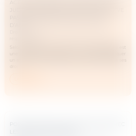
ACTION PAULIENNE : L’HOMOLOGATION
JUDICIAIRE D’UNE TRANSACTION NE PRIVE
PAS LES CRÉANCIERS DE LEUR DROIT
D’AGIR
Droit des obligations et des suretés
/
Droit de la
responsabilité
Selon l’article 1341-2 du Code civil, l’action paulienne est
une voie de droit permettant à un créancier d’attaquer
un acte fait par son débiteur ayant agi en fraude de ses
droi...
Lire la suite
POINT SUR LA NULLITÉ : DISTINCTION AVEC
LES SANCTIONS VOISINES