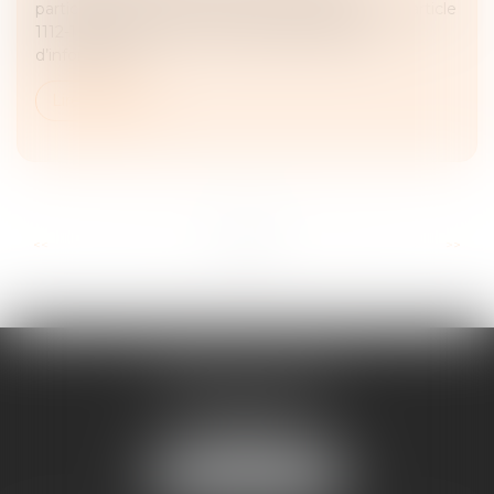
particulièrement intéressant sur l’application de l’article
1112-1 du Code civil et sur l’étendue du devoir
d’information...
Lire la suite
...
...
<<
<
2
3
4
5
6
7
8
>
>>
FRANÇOIS PIAULT
9 place de la liberation
64000 PAU
Tél :
05 59 27 50 73
NOUS LOCALISER