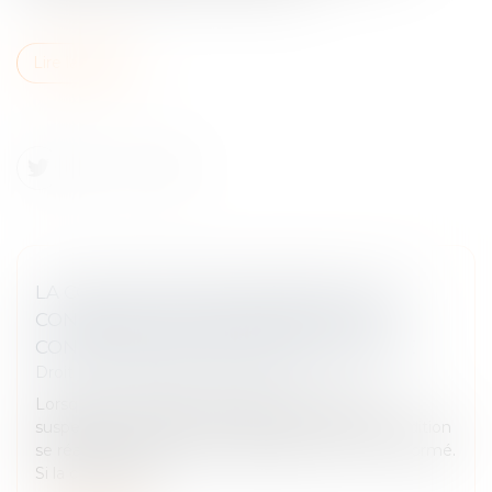
Lire la suite
LA COUR DE CASSATION RAPPELLE LES
CONSÉQUENCES JURIDIQUES D’UNE
CONDITION SUSPENSIVE NON RÉALISÉE
Droit des obligations et des suretés
Lorsqu’un contrat est soumis à une condition
suspensive, il ne devient effectif que si cette condition
se réalise. À défaut, il est considéré comme non formé.
Si la condition co...