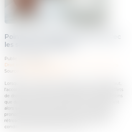
Point sur la nullité : distinction avec
les sanctions voisines
Publié le :
10/06/2025
Droit des obligations et des suretés
/
Droit des contrats
Source :
actu.dalloz-etudiant.fr
Lorsqu’une condition de formation du contrat fait défaut,
l’accord de volontés ne peut valablement créer des effets
de droit car un contrat ne peut faire naître des obligations
que dans les limites prévues par la loi. Cette carence est
alors sanctionnée par la nullité du contrat, « sanction
prononcée par le juge et consistant dans la disparition
rétroactive de l’acte juridique qui ne remplit pas les
conditions requises pour sa formation »...