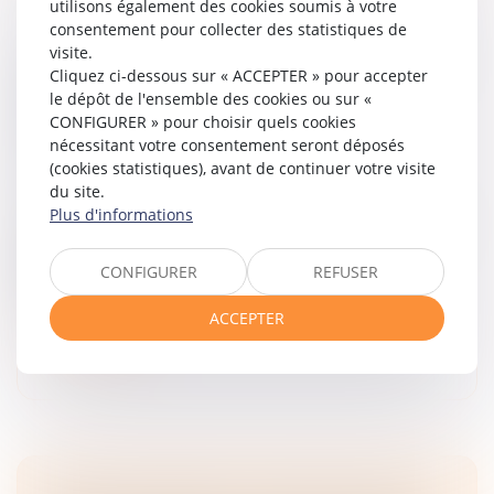
utilisons également des cookies soumis à votre
consentement pour collecter des statistiques de
visite.
VOYAGE À FORFAIT : L’ASSUREUR DU TIERS
Cliquez ci-dessous sur « ACCEPTER » pour accepter
RESPONSABLE NE PEUT INVOQUER LA
le dépôt de l'ensemble des cookies ou sur «
RESPONSABILITÉ DE PLEIN DROIT DE
CONFIGURER » pour choisir quels cookies
L’AGENCE DE VOYAGES
nécessitant votre consentement seront déposés
(cookies statistiques), avant de continuer votre visite
Droit des obligations et des suretés
/
Droit de la
du site.
responsabilité
Plus d'informations
La Cour de cassation rappelle, dans un arrêt du 19 juin
2025, que la responsabilité de plein droit prévue à
l’article L 211-17, alinéa 1er, du Code du tourisme
CONFIGURER
REFUSER
(version antérieu...
ACCEPTER
Lire la suite