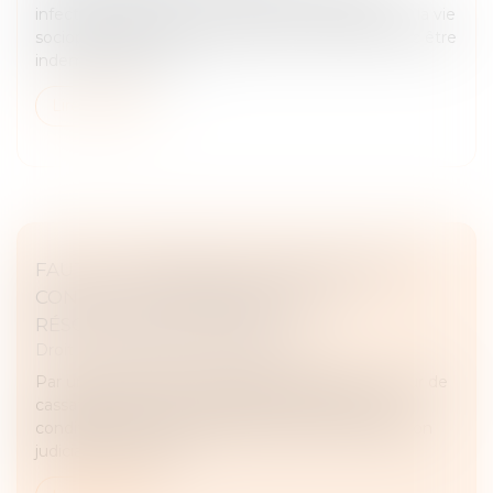
infections peuvent avoir des impacts négatifs sur la vie
socioprofessionnelle d’un patient et peuvent donc être
indemnisables. Tel e...
Lire la suite
FAUT-IL UNE INEXÉCUTION FAUTIVE DU
CONTRAT POUR PERMETTRE LA
RÉSOLUTION JUDICIAIRE ?
Droit des obligations et des suretés
Par un arrêt du 18 janvier publié au Bulletin, la Cour de
cassation donne un éclairage attendu quant aux
conditions permettant le prononcé d’une résolution
judiciaire au regard...