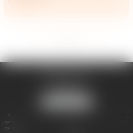
Lire la suite
...
<<
<
22
23
24
25
26
27
28
>
>>
FRANÇOIS PIAULT
9 place de la liberation
64000 PAU
Tél :
05 59 27 50 73
NOUS LOCALISER
ACCUEIL
VOTRE AVOCAT
EXPERTISES
ACTUS