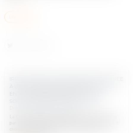
Lire la suite
IRRÉGULARITÉ DE L’ASSIGNATION DÉLIVRÉE
À UNE PERSONNE REPRÉSENTANT UNE
ENTITÉ JURIDIQUE DISTINCTE DE LA
SOCIÉTÉ DESTINATAIRE DE L'ACTE
Droit des obligations et des suretés
La Cour de cassation a rappelé le 2 mars dernier que
par application de l’article 690 du Code de procédure
civile, « la signification d'un acte destiné à une