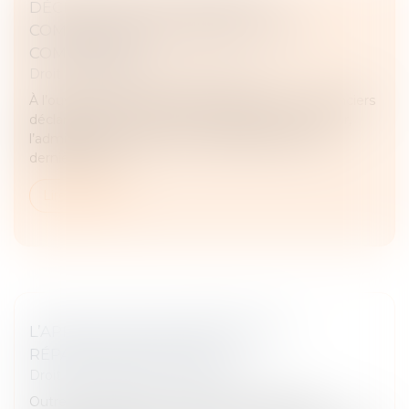
DÉCLARATION DE CRÉANCE ET
COMPÉTENCE EXCLUSIVE DU JUGE-
COMMISSAIRE
Droit des obligations et des suretés
À l’ouverture d’une procédure collective, les créanciers
déclarent leurs créances au passif de la société. Or,
l’admissibilité, le rejet ou la contestation de ces
dernières cons...
Lire la suite
L’APPLICATION DU PRINCIPE DE
RÉPARATION INTÉGRALE
Droit des obligations et des suretés
Outre les accidents corporels, de nombreuses