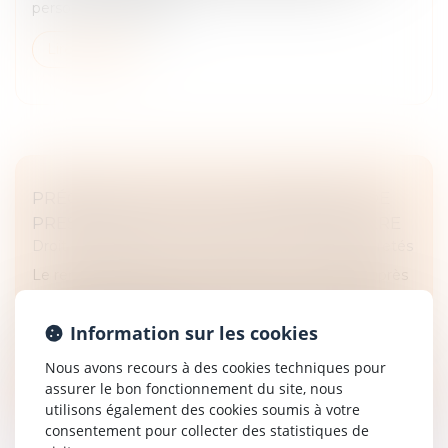
personne morale don...
Lire la suite
PRÉCISION SUR L’EFFET INTERRUPTIF DE
PRESCRIPTION D’UNE SAISIE IMMOBILIÈRE
Droit des obligations et des suretés
/
Droit des sûretés
Le remboursement d’un prêt souscrit en 2006 auprès
d’une banque n’est pas honoré par l’emprunteur qui
reçoit un commandement indiquant la saisie d’un bien
Information sur les cookies
lui appartenant en 201...
Nous avons recours à des cookies techniques pour
Lire la suite
assurer le bon fonctionnement du site, nous
utilisons également des cookies soumis à votre
consentement pour collecter des statistiques de