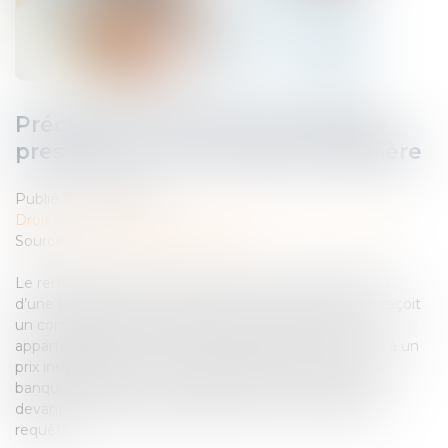
Précision sur l’effet interruptif de
prescription d’une saisie immobilière
Publié le :
17/03/2023
Droit des obligations et des suretés
/
Droit des sûretés
Source :
www.lemag-juridique.com
Le remboursement d’un prêt souscrit en 2006 auprès
d’une banque n’est pas honoré par l’emprunteur qui reçoit
un commandement indiquant la saisie d’un bien lui
appartenant en 2015. Le bien est alors vendu en 2016 à un
prix insuffisant pour couvrir la dette de la cliente, et la
banque demande en 2018 la saisie des rémunérations
devant le Tribunal de grande instance, qui accepte la
requête...