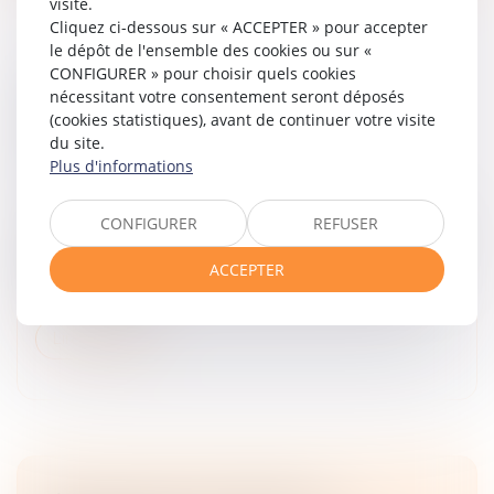
visite.
Cliquez ci-dessous sur « ACCEPTER » pour accepter
le dépôt de l'ensemble des cookies ou sur «
CONFIGURER » pour choisir quels cookies
PERTE DE CHANCE : EXCLUSION DE LA
nécessitant votre consentement seront déposés
RÉPARATION DU PRÉJUDICE PUREMENT
(cookies statistiques), avant de continuer votre visite
HYPOTHÉTIQUE
du site.
Plus d'informations
Droit des obligations et des suretés
/
Droit de la
responsabilité
CONFIGURER
REFUSER
Une cour d'appel, qui écarte l'éventualité que l'infirmité
d'un enfant ait été causée par une hypotension
ACCEPTER
artérielle sévère présentée par sa mère, ne peut qu'en
déduire, sans in...
Lire la suite