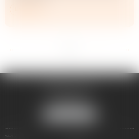
Lire la suite
...
...
<<
<
4
5
6
7
8
9
10
>
>>
FRANÇOIS PIAULT
9 place de la liberation
64000 PAU
Tél :
05 59 27 50 73
NOUS LOCALISER
ACCUEIL
VOTRE AVOCAT