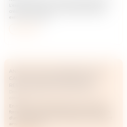
L’exécution forcée en nature est l’exercice par le
créancier d’un moyen de contraindre le débiteur à
exécuter son obligat...
Lire la suite
ANNULATION D’UN ÉVÉNEMENT POUR
CAUSE DE FORCE MAJEURE : QUELLE
RESTITUTION POUR L’EXPOSANT ?
Droit des obligations et des suretés
/
Droit des
contrats
En matière contractuelle, lorsqu'un événement de
force majeure empêche définitivement l'exécution
d'un contrat, celui-ci est résolu de plein droit, libérant
ainsi les parties de...