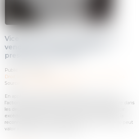
Vice caché et reconnaissance du
vendeur : effet interruptif de
prescription confirmé
Publié le :
01/04/2025
Droit des obligations et des suretés
/
Droit des contrats
Source :
www.lemag-juridique.com
En application des articles 1648 et 2232 du Code civil,
l’action en garantie des vices cachés doit être intentée dans
les deux ans suivant la découverte du vice, sans pouvoir
excéder vingt ans à compter de la vente. Par ailleurs, la
reconnaissance par le vendeur de l’existence d’un vice peut
valoir interruption de la prescription...