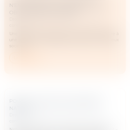
N'ENTRAÎNE PAS LE TRANSFERT D'UNE
OBLIGATION DE PAIEMENT !
Droit des obligations et des suretés
/
Droit des
contrats
Une convention de trésorerie ne peut être assimilée à
une transmission d’obligation de paiement entre deux
sociétés...
Lire la suite
POINT SUR L’EXÉCUTION FORCÉE EN
NATURE
Droit des obligations et des suretés
/
Droit des
contrats
Notion et distinction avec l’exécution par équivalent –