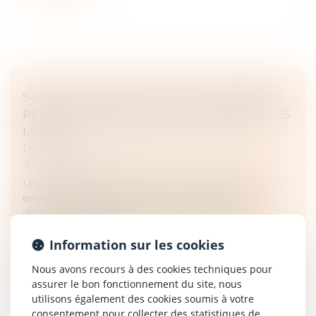
SAISIE-ATTRIBUTION : QUELLES CRÉANCES
PEUVENT ÊTRE SAISIES, ET ENTRE QUELLES
MAINS ?
Droit des obligations et des suretés
/
Mesures
d'exécution
Une saisie-attribution permet à un créancier de saisir,
entre les mains d’un tiers, les créances de son
débiteur. Toutefois, le créancier ne peut saisir les
créances du débiteur...
Information sur les cookies
Lire la suite
Nous avons recours à des cookies techniques pour
assurer le bon fonctionnement du site, nous
utilisons également des cookies soumis à votre
consentement pour collecter des statistiques de