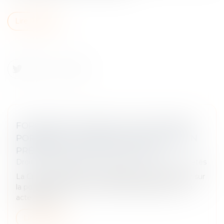
Lire la suite
FORCE EXÉCUTOIRE DE L’ACTE NOTARIÉ :
PORTÉE DE LA FORMULE EXÉCUTOIRE EN
PRÉSENCE D’UNE SOUS-CAUTION
Droit des obligations et des suretés
/
Droit des sûretés
La Cour de cassation a été appelée à se prononcer sur
la portée d’une formule exécutoire apposée sur un
acte notarié...
Lire la suite