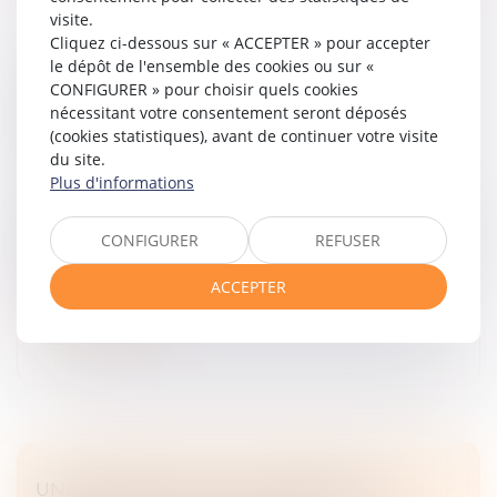
visite.
Cliquez ci-dessous sur « ACCEPTER » pour accepter
le dépôt de l'ensemble des cookies ou sur «
VICE CACHÉ ET RECONNAISSANCE DU
CONFIGURER » pour choisir quels cookies
VENDEUR : EFFET INTERRUPTIF DE
nécessitant votre consentement seront déposés
PRESCRIPTION CONFIRMÉ
(cookies statistiques), avant de continuer votre visite
Droit des obligations et des suretés
/
Droit des
du site.
contrats
Plus d'informations
En application des articles 1648 et 2232 du Code civil,
l’action en garantie des vices cachés doit être intentée
CONFIGURER
REFUSER
dans les deux ans suivant la découverte du vice, sans
pouvoir ex...
ACCEPTER
Lire la suite
UNE CONVENTION DE TRÉSORERIE