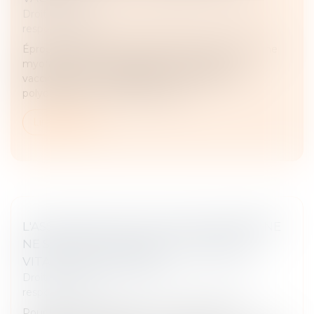
Droit des obligations et des suretés
/
Droit de la
responsabilité
Éprouvant différents troubles imputés par elle à une
myofasciite à macrophages consécutive à la
vaccination contre la diphtérie, le tétanos et la
polyomyélite au moyen du vaccin...
Lire la suite
L'ASSISTANCE PAR UNE TIERCE PERSONNE
NE SE LIMITE PAS AUX SEULS BESOINS
VITAUX DE LA VICTIME
Droit des obligations et des suretés
/
Droit de la
responsabilité
Pour la Cour de cassation, vu le principe de la