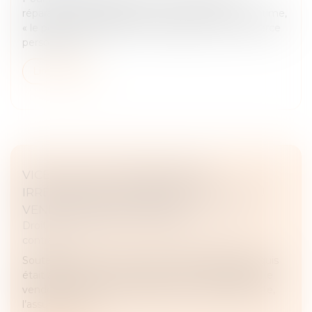
réparation intégrale sans perte ni profit pour la victime,
« le poste de préjudice lié à l'assistance par une tierce
personne ne...
Lire la suite
VICES CACHÉS : PRÉSOMPTION
IRRÉFRAGABLE DE RESPONSABILITÉ DU
VENDEUR PROFESSIONNEL
Droit des obligations et des suretés
/
Droit des
contrats
Soutenant que le moteur du tracteur qu’elle a acquis
était affecté d’un vice caché, une société assigne le
vendeur en résolution judiciaire du contrat de vente,
l’assureur de ce...