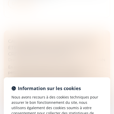
Lire la suite
CAUTIONNEMENT DISPROPORTIONNÉ :
ÉTENDUE DES VÉRIFICATIONS PAR LE
CRÉANCIER PROFESSIONNEL
Droit des obligations et des suretés
/
Droit des sûretés
En matière de cautionnement conclu par une
personne physique auprès d’un créancier
professionnel, l’une des notions essentielles est celle
de la proportionnalité du cautionnemen...
Information sur les cookies
Lire la suite
Nous avons recours à des cookies techniques pour
assurer le bon fonctionnement du site, nous
utilisons également des cookies soumis à votre
consentement pour collecter des statistiques de