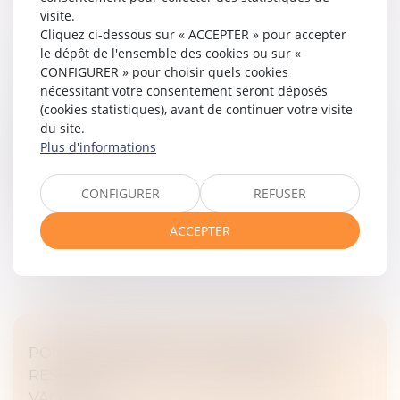
visite.
Cliquez ci-dessous sur « ACCEPTER » pour accepter
le dépôt de l'ensemble des cookies ou sur «
DU DÉLAI EN MATIÈRE DE VICES CACHÉS
CONFIGURER » pour choisir quels cookies
Droit des obligations et des suretés
/
Droit des
nécessitant votre consentement seront déposés
contrats
(cookies statistiques), avant de continuer votre visite
En matière de vente, les articles 1641 et suivants du
du site.
Code civil font peser sur le vendeur une obligation de
Plus d'informations
garantie portant sur les défauts cachés de la chose
vendue la rendan...
CONFIGURER
REFUSER
Lire la suite
ACCEPTER
POINT DE DÉPART DE L’ACTION EN
RESPONSABILITÉ DU FABRIQUANT DE
VACCINS