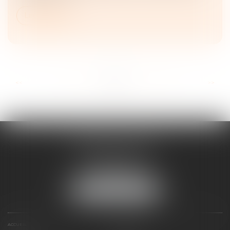
Lire la suite
...
...
<<
<
17
18
19
20
21
22
23
>
>>
FRANÇOIS PIAULT
9 place de la liberation
64000 PAU
Tél :
05 59 27 50 73
NOUS LOCALISER
ACCUEIL
VOTRE AVOCAT