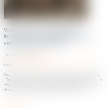
Vices cachés : présomption
irréfragable de responsabilité du
vendeur professionnel
Publié le :
08/08/2023
Droit des obligations et des suretés
/
Droit des contrats
Source :
www.actu-juridique.fr
Soutenant que le moteur du tracteur qu’elle a acquis était
affecté d’un vice caché, une société assigne le vendeur en
résolution judiciaire du contrat de vente, l’assureur de ce
dernier intervenant volontairement à l’instance...
Lire la suite