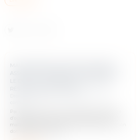
MAUVAISE EXÉCUTION D’UN CONTRAT
ASSORTI D’UNE CONDITION SUSPENSIVE :
LE DÉFAUT S’APPRÉCIE À LA DATE DE
RÉSILIATION DU CONTRAT
Droit des obligations et des suretés
/
Droit des
contrats
Par un contrat conclu le 24 octobre 2017, un maître
d’ouvrage a confié à une société une mission de
maîtrise d’œuvre, portant sur l’aménagement de son
domicile personnel et la m...