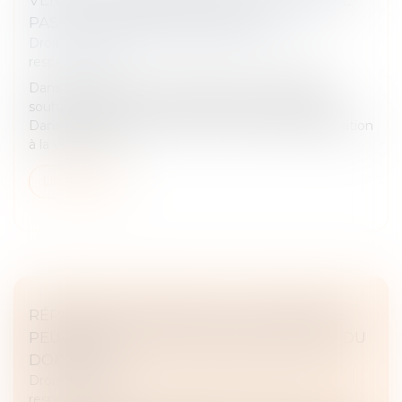
PAS UNE PROCÉDURE ABUSIVE
Droit des obligations et des suretés
/
Droit de la
responsabilité
Dans le cadre d’une succession, certains héritiers
souhaitent aliéner un bien indivis de la succession.
Dans son procès-verbal, le notaire constate l’opposition
à la vente d’un...
Lire la suite
RÉPARATION INTÉGRALE DU PRÉJUDICE
PEU IMPORTE LE COÛT POUR L’AUTEUR DU
DOMMAGE
Droit des obligations et des suretés
/
Droit de la
responsabilité