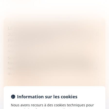
LE FAIT DE SUBIR UNE PROCÉDURE
JUDICIAIRE N’EST PAS CONSTITUTIF D’UNE
PROCÉDURE ABUSIVE
Droit des obligations et des suretés
/
Droit de la
responsabilité
Si l’exercice d’une action en justice est un droit
fondamental, une procédure abusive va engager la
responsabilité de son auteur. C’est sur ce fondement
qu’a été saisie la Cour...
Lire la suite
Information sur les cookies
Nous avons recours à des cookies techniques pour