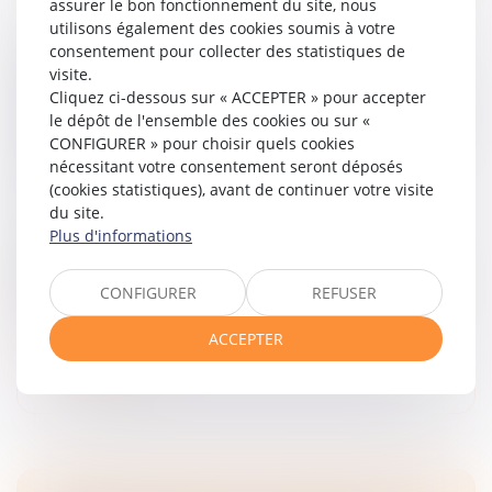
assurer le bon fonctionnement du site, nous
utilisons également des cookies soumis à votre
LE PRÉJUDICE D’ANGOISSE DE MORT
consentement pour collecter des statistiques de
visite.
IMMINENTE : UNE INDEMNISATION
Cliquez ci-dessous sur « ACCEPTER » pour accepter
RATTACHÉE AU POSTE DES SOUFFRANCES
le dépôt de l'ensemble des cookies ou sur «
ENDURÉES, TOUT EN BÉNÉFICIANT D’UNE
CONFIGURER » pour choisir quels cookies
INDEMNISATION AUTONOME
nécessitant votre consentement seront déposés
Droit des obligations et des suretés
/
Droit de la
(cookies statistiques), avant de continuer votre visite
responsabilité
du site.
Plus d'informations
L’article 1 de la Résolution de Conseil de l’Europe
relative à la réparation des dommages en cas de
lésions corporelles et de décès prévoit que la victime
CONFIGURER
REFUSER
d’un dommage a droit à...
ACCEPTER
Lire la suite