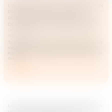
L’INDEMNISATION DE L’AGGRAVATION D’UN
PRÉJUDICE CORPOREL SUPPOSE LA
RESPONSABILITÉ DE SON AUTEUR ET LA
DÉTERMINATION D’UN PRÉJUDICE INITIAL
Droit des obligations et des suretés
/
Droit de la
responsabilité
Toute personne victime d’un accident de la route, qu’il
s'agisse d'un passager ou d'un piéton, a droit à une
indemnisation. En application de l’article 2226 du Code
civil, l’act...
Lire la suite
LA SIMPLE ACTION VISANT À EMPÊCHER LA
VENTE D’UN BIEN INDIVIS NE CONSTITUE