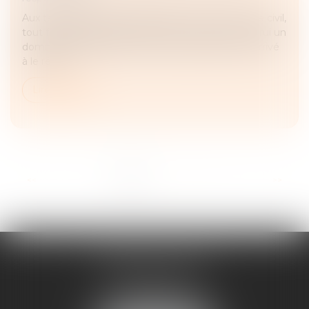
Aux termes de l’article 1382, devenu 1240 du Code civil,
tout fait quelconque de l'homme, qui cause à autrui un
dommage, oblige celui par la faute duquel il est arrivé
à le répa...
Lire la suite
<<
<
1
2
3
4
5
6
7
>
>>
FRANÇOIS PIAULT
9 place de la liberation
64000 PAU
Tél :
05 59 27 50 73