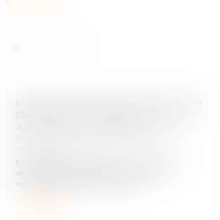
ERREUR DE DIAGNOSTIC D’UN AGENT D’UN
SERVICE PUBLIC ADMINISTRATIF : QUELLE
JURIDICTION EST COMPÉTENTE ?
Droit des obligations et des suretés
/
Droit de la
responsabilité
En cas d’erreur de diagnostic, et surtout si cette
dernière entraîne un décès, la question de la
responsabilité du médecin se pose...
Lire la suite