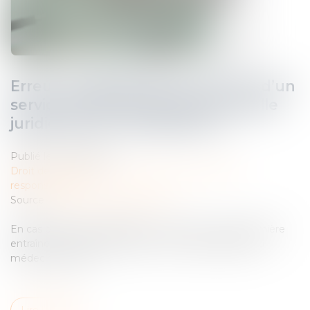
Erreur de diagnostic d’un agent d’un
service public administratif : quelle
juridiction est compétente ?
Publié le :
17/09/2024
Droit des obligations et des suretés
/
Droit de la
responsabilité
Source :
www.lemag-juridique.com
En cas d’erreur de diagnostic, et surtout si cette dernière
entraîne un décès, la question de la responsabilité du
médecin se pose...
Lire la suite